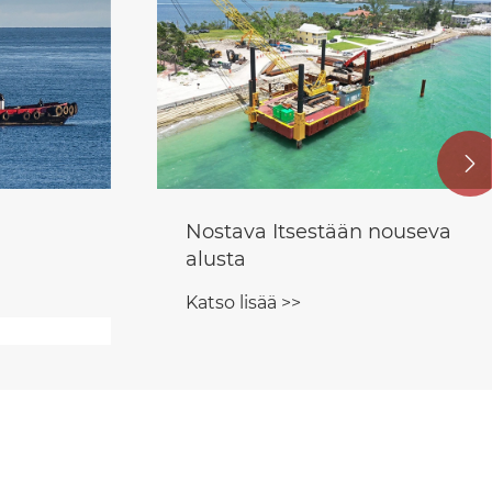

nouseva
Kannen proomu
Katso lisää >>