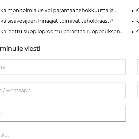
ka monitoimialus voi parantaa tehokkuutta ja
K
aa kustannuksia merenkulussa?
of
ka sisävesijoen hinaajat toimivat tehokkaasti?
K
pu
ka jaettu suppiloproomu parantaa ruoppauksen
K
kuutta ja materiaalin kuljetusta merellä?
minulle viesti