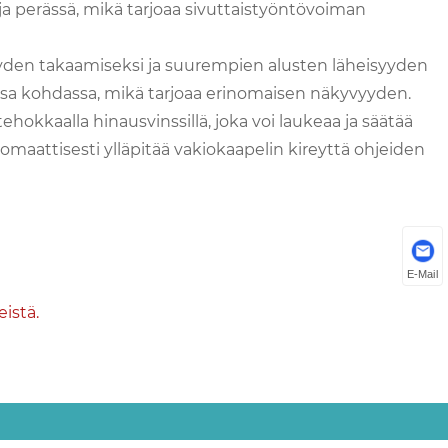
ja perässä, mikä tarjoaa sivuttaistyöntövoiman
yyden takaamiseksi ja suurempien alusten läheisyyden
assa kohdassa, mikä tarjoaa erinomaisen näkyvyyden.
tehokkaalla hinausvinssillä, joka voi laukeaa ja säätää
omaattisesti ylläpitää vakiokaapelin kireyttä ohjeiden
E-Mail
istä.