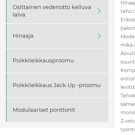
Hinaaj
Osittainen vedenotto kelluva

teho o
laiva
Erikoi
palont
Hinaaja

Moder
mikä m
Ainut
Poikkileikkausproomu
suunta
Kompak
erinom
Poikkileikkaus Jack Up -proomu
levit
Tehoka
saman
Modulaariset ponttonit
monisu
Z-vet
työnt