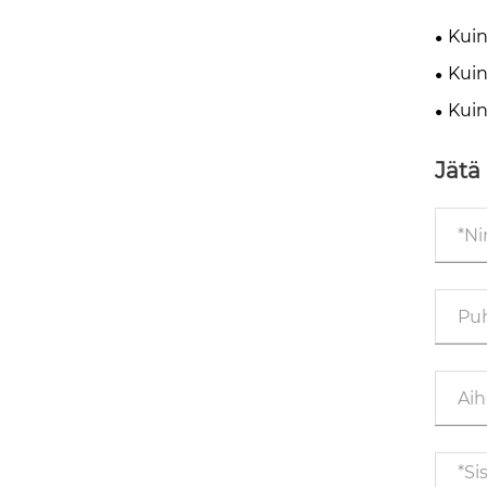
Kuin
alent
Kuin
Kuin
tehok
Jätä 