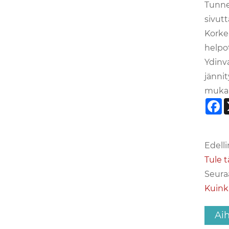
Tunnel
sivutt
Korke
helpo
Ydinva
jännit
mukaa
F
Edelli
Tule 
Seuraa
Kuink
Aih