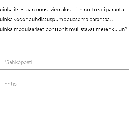
uinka itsestään nousevien alustojen nosto voi parantaa
fshore-toimintoja?
uinka vedenpuhdistuspumppuasema parantaa
htaan veden toimituksen tehokkuutta?
uinka modulaariset ponttonit mullistavat merenkulun?