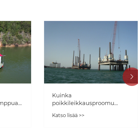

Kuinka valtamerellä
omu
kulkeva hinaaja toimii?
Katso lisää >>