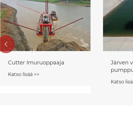

Järven vedenoton
Z-veto h
pumppuasema
Katso lisä
Katso lisää >>