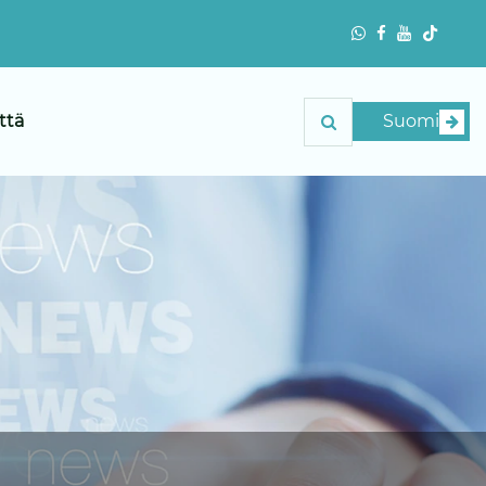
ttä
Suomi