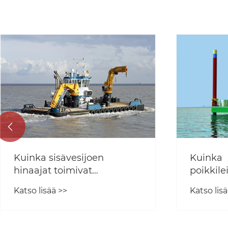

Kuinka
Kuinka
poikkileikkausproomu
vedenp
parantaa offshore-
paranta
Katso lisää >>
Katso lisä
rakentamisen tehokkuutta?
toimitu