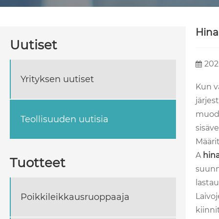
Hina
Uutiset
202
Yrityksen uutiset
Kun va
järje
muodol
Teollisuuden uutisia
sisäv
Määri
A
hina
Tuotteet
suunni
lastau
Poikkileikkausruoppaaja
Laivoj
kiinni