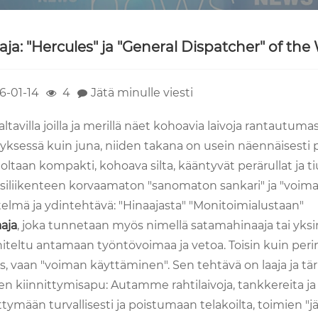
aja: "Hercules" ja "General Dispatcher" of the
6-01-14
4
Jätä minulle viesti
ltavilla joilla ja merillä näet kohoavia laivoja rantautum
styksessä kuin juna, niiden takana on usein näennäisest
taan kompakti, kohoava silta, kääntyvät perärullat ja ti
esiliikenteen korvaamaton "sanomaton sankari" ja "voima
telmä ja ydintehtävä: "Hinaajasta" "Monitoimialustaan"
aja
, joka tunnetaan myös nimellä satamahinaaja tai yksink
teltu antamaan työntövoimaa ja vetoa. Toisin kuin perinte
s, vaan "voiman käyttäminen". Sen tehtävä on laaja ja tär
en kiinnittymisapu: Autamme rahtilaivoja, tankkereita ja 
ttymään turvallisesti ja poistumaan telakoilta, toimien "