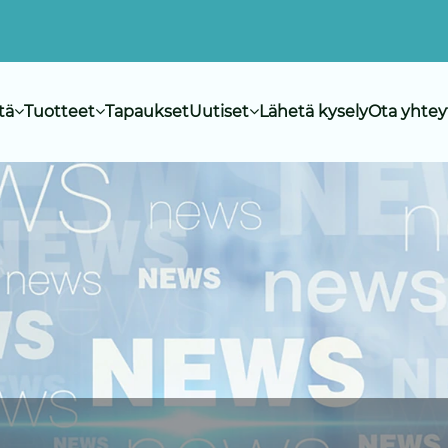
tä
Tuotteet
Tapaukset
Uutiset
Lähetä kysely
Ota yhtey