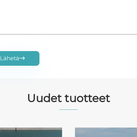
Lähetä

Uudet tuotteet