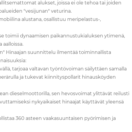
llitsemattomat alukset, joissa ei ole tehoa tai joiden
koalueiden "vesijunan" veturina.
mobiilina alustana, osallistuu meripelastus-,
a se toimii dynaamisen paikannustukialuksen ytimenä,
 aalloissa.
" Hinaajan suunnittelu ilmentää toiminnallista
inaisuuksia:
syvällä, tarjoaa valtavan työntövoiman säilyttäen samalla
erärulla ja tukevat kiinnityspollarit hinausköyden
an dieselmoottorilla, sen hevosvoimat ylittävät reilusti
uttamiseksi nykyaikaiset hinaajat käyttävät yleensä
dollistaa 360 asteen vaakasuuntaisen pyörimisen ja