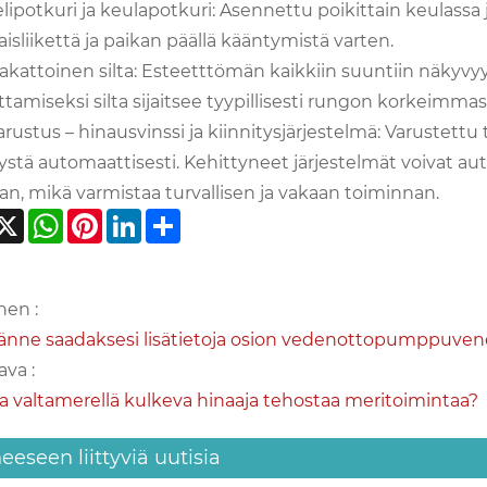
ipotkuri ja keulapotkuri: Asennettu poikittain keulassa 
aisliikettä ja paikan päällä kääntymistä varten.
akattoinen silta: Esteetttömän kaikkiin suuntiin näkyv
ttamiseksi silta sijaitsee tyypillisesti rungon korkeimm
rustus – hinausvinssi ja kiinnitysjärjestelmä: Varustettu 
ystä automaattisesti. Kehittyneet järjestelmät voivat aut
n, mikä varmistaa turvallisen ja vakaan toiminnan.
acebook
X
WhatsApp
Pinterest
LinkedIn
Share
nen :
tänne saadaksesi lisätietoja osion vedenottopumppuvene
va :
a valtamerellä kulkeva hinaaja tehostaa meritoimintaa?
eeseen liittyviä uutisia