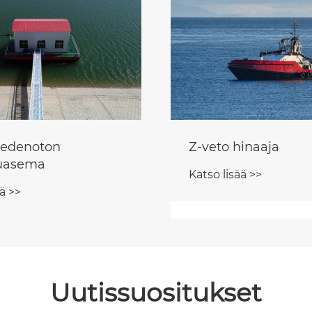
inaaja
Nostava Itsestään 
alusta
ä >>
Katso lisää >>
Uutissuositukset