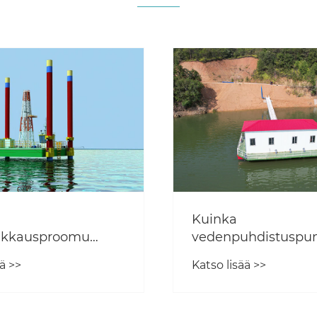
Kuinka
uhdistuspumppuasema
poikkileikkauspro
a puhtaan veden
parantaa offshore-
ä >>
Katso lisää >>
ksen tehokkuutta?
toimintaa?