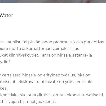
 Water
assa kauniisti tai pitkän jonon proomuja, jotka purjehtivat
i pieni mutta uskomattoman voimakas alus –
ukat kiinnitysköydet. Tämä on hinaaja, satama- ja
ydin".
ertaisesti hinaaja, on erityinen työalus, joka on
iset itseliikkuvat rahtilaivat, sen ydinarvo ei ole
keä:
konttialuksia, jotka ylittävät omat kokonsa turvallisesti
jättilaivojen täsmäohjauksena".