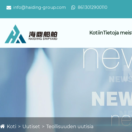
info@haiding-group.com
8613012900110
Kotiin
Tietoja meis
Koti
Uutiset
Teollisuuden uutisia