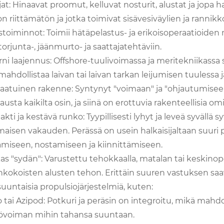
at: Hinaavat proomut, kelluvat nosturit, alustat ja jopa ha
n riittämätön ja jotka toimivat sisävesiväylien ja rannik
stoiminnot: Toimii hätäpelastus- ja erikoisoperaatioiden 
orjunta-, jäänmurto- ja saattajatehtäviin.
ni laajennus: Offshore-tuulivoimassa ja meritekniikass
ahdollistaa laivan tai laivan tarkan leijumisen tuulessa ja
laatuinen rakenne: Syntynyt "voimaan" ja "ohjautumiseen
usta kaikilta osin, ja siinä on erottuvia rakenteellisia om
ti ja kestävä runko: Tyypillisesti lyhyt ja leveä syvällä 
aisen vakauden. Perässä on usein halkaisijaltaan suuri p
tämiseen, nostamiseen ja kiinnittämiseen.
s "sydän": Varustettu tehokkaalla, matalan tai keskinope
kokoisten alusten tehon. Erittäin suuren vastuksen saav
untaisia ​​propulsiojärjestelmiä, kuten:
o tai Azipod: Potkuri ja peräsin on integroitu, mikä mah
övoiman mihin tahansa suuntaan.