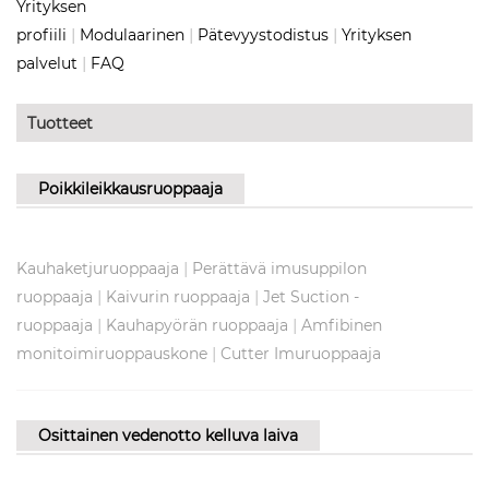
Yrityksen
|
|
|
profiili
Modulaarinen
Pätevyystodistus
Yrityksen
|
palvelut
FAQ
Tuotteet
Poikkileikkausruoppaaja
|
Kauhaketjuruoppaaja
Perättävä imusuppilon
|
|
ruoppaaja
Kaivurin ruoppaaja
Jet Suction -
|
|
ruoppaaja
Kauhapyörän ruoppaaja
Amfibinen
|
monitoimiruoppauskone
Cutter Imuruoppaaja
Osittainen vedenotto kelluva laiva