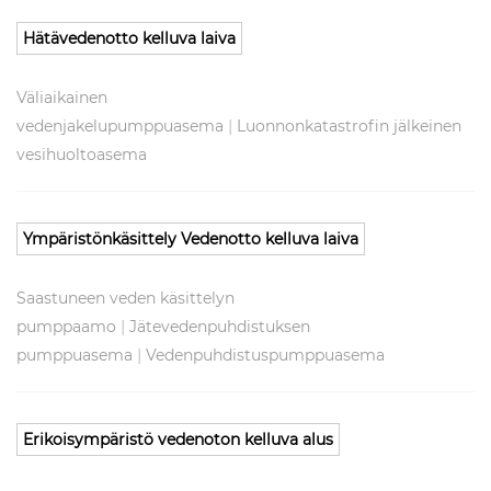
Hätävedenotto kelluva laiva
Väliaikainen
|
vedenjakelupumppuasema
Luonnonkatastrofin jälkeinen
vesihuoltoasema
Ympäristönkäsittely Vedenotto kelluva laiva
Saastuneen veden käsittelyn
|
pumppaamo
Jätevedenpuhdistuksen
|
pumppuasema
Vedenpuhdistuspumppuasema
Erikoisympäristö vedenoton kelluva alus