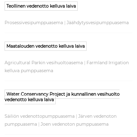
Teollinen vedenotto kelluva laiva
|
Prosessivesipumppuasema
Jäähdytysvesipumppuasema
Maatalouden vedenotto kelluva laiva
|
Agricultural Parkin vesihuoltoasema
Farmland Irrigation
kelluva pumppuasema
Water Conservancy Project ja kunnallinen vesihuolto
vedenotto kelluva laiva
|
Säiliön vedenottopumppuasema
Järven vedenoton
|
pumppuasema
Joen vedenoton pumppuasema