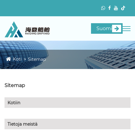
Suomi
Koti
Sitemap
Sitemap
Kotiin
Tietoja meistä