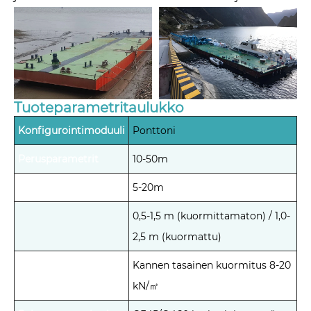
Tuoteparametritaulukko
Konfigurointimoduuli
Ponttoni
Perusparametrit
10-50m
5-20m
0,5-1,5 m (kuormittamaton) / 1,0-
2,5 m (kuormattu)
Kannen tasainen kuormitus 8-20
kN/㎡