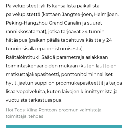
Palvelupisteet: yli 15 kansallista paikallista
palvelupistettä (kattaen Jangtse-joen, Helmijoen,
Peking-Hangzhou Grand Canalin ja suuret
rannikkosatamat), jotka tarjoavat 24 tunnin
hätäapua (paikan päällä tapahtuva käsittely 24
tunnin sisällä epäonnistumisesta);
Räätälöintituki: Säädä parametreja asiakkaan
toimintaskenaarioiden mukaan (kuten lauttojen
matkustajakapasiteetti, ponttonitoiminnalliset
hytit, jaetun suppilon proomukapasiteetti) ja tarjoa
lisäarvopalveluita, kuten laivojen kiinnittymistä ja
vuotuista tarkastusapua.
Hot Tags: Kiina Pontoon-proomun valmistaja,
toimittaja, tehdas