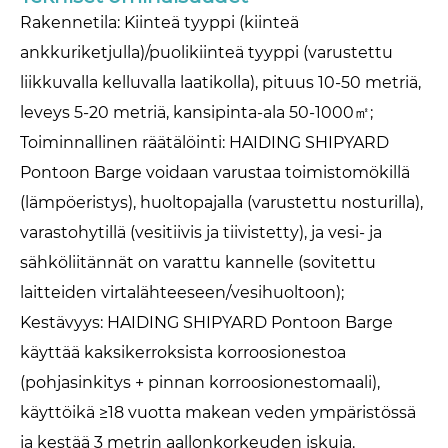
Rakennetila: Kiinteä tyyppi (kiinteä
ankkuriketjulla)/puolikiinteä tyyppi (varustettu
liikkuvalla kelluvalla laatikolla), pituus 10-50 metriä,
leveys 5-20 metriä, kansipinta-ala 50-1000㎡;
Toiminnallinen räätälöinti: HAIDING SHIPYARD
Pontoon Barge voidaan varustaa toimistomökillä
(lämpöeristys), huoltopajalla (varustettu nosturilla),
varastohytillä (vesitiivis ja tiivistetty), ja vesi- ja
sähköliitännät on varattu kannelle (sovitettu
laitteiden virtalähteeseen/vesihuoltoon);
Kestävyys: HAIDING SHIPYARD Pontoon Barge
käyttää kaksikerroksista korroosionestoa
(pohjasinkitys + pinnan korroosionestomaali),
käyttöikä ≥18 vuotta makean veden ympäristössä
ja kestää 3 metrin aallonkorkeuden iskuja.