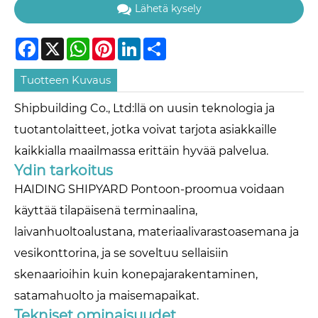
Lähetä kysely
Facebook
X
WhatsApp
Pinterest
LinkedIn
Share
Tuotteen Kuvaus
Shipbuilding Co., Ltd:llä on uusin teknologia ja
tuotantolaitteet, jotka voivat tarjota asiakkaille
kaikkialla maailmassa erittäin hyvää palvelua.
Ydin tarkoitus
HAIDING SHIPYARD Pontoon-proomua voidaan
käyttää tilapäisenä terminaalina,
laivanhuoltoalustana, materiaalivarastoasemana ja
vesikonttorina, ja se soveltuu sellaisiin
skenaarioihin kuin konepajarakentaminen,
satamahuolto ja maisemapaikat.
Tekniset ominaisuudet