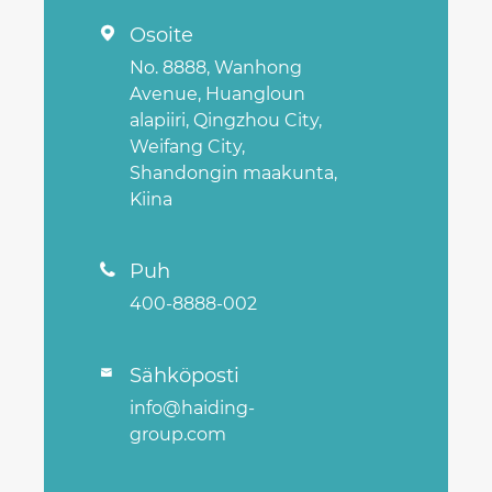
Osoite

No. 8888, Wanhong
Avenue, Huangloun
alapiiri, Qingzhou City,
Weifang City,
Shandongin maakunta,
Kiina
Puh

400-8888-002
Sähköposti

info@haiding-
group.com