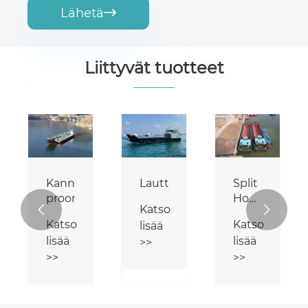
Lähetä

Liittyvät tuotteet
Kannen
Lautta
Split
proomu
Hopper
Katso


Barge
Katso
Katso
lisää
lisää
lisää
>>
>>
>>