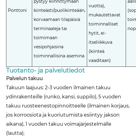
pystyy kiinnittymään
aal
vuotta),
Ponttoni
kiinteästi/puolikiinteään,
(so
mukautettavat
korvaamaan tilapäisiä
toi
toiminnalliset
terminaaleja tai
nop
hytit, ei-
toimimaan
itseliikkuva
vesipohjaisina
(kiinteä
toiminnallisina asemina
vaaditaan)
Tuotanto- ja palvelutiedot
Palvelun takuu
Takuun laajuus: 2-3 vuoden ilmainen takuu
ydinrakenteille (runko, kansi, suppilo), 5 vuoden
takuu ruosteenestopinnoitteelle (ilmainen korjaus,
jos korroosiota ja kuoriutumista esiintyy jakson
aikana), 1 vuoden takuu voimajärjestelmälle
(lautta);