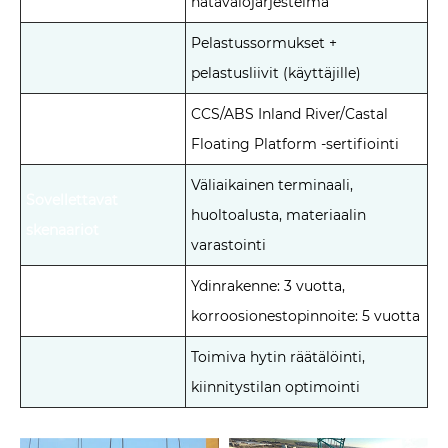
hätävalojärjestelmä
Pelastussormukset +
pelastusliivit (käyttäjille)
CCS/ABS Inland River/Castal
Floating Platform -sertifiointi
Väliaikainen terminaali,
Sovellettavat
huoltoalusta, materiaalin
skenaariot
varastointi
Laadunvarmistus ja
Ydinrakenne: 3 vuotta,
palvelu
korroosionestopinnoite: 5 vuotta
Toimiva hytin räätälöinti,
kiinnitystilan optimointi