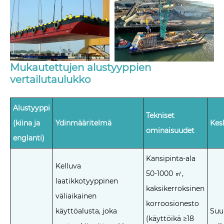
Mukautettujen alustyyppien
vertailutaulukko
Alustyyppi
Tekniset
(kiina ja
Ydinmääritelmä
Kes
ominaisuudet
englanti)
Kansipinta-ala
Kelluva
50-1000 ㎡,
laatikkotyyppinen
kaksikerroksinen
väliaikainen
korroosionesto
käyttöalusta, joka
Suu
(käyttöikä ≥18