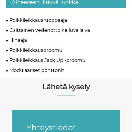
Aiheeseen liittyvä luokka
Poikkileikkausruoppaaja
Osittainen vedenotto kelluva laiva
Hinaaja
Poikkileikkausproomu
Poikkileikkaus Jack Up -proomu
Modulaariset ponttonit
Lähetä kysely
Yhteystiedot