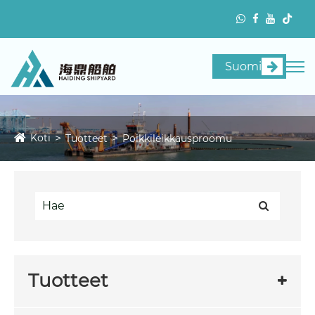
Suomi
Koti
Tuotteet
Poikkileikkausproomu
Tuotteet