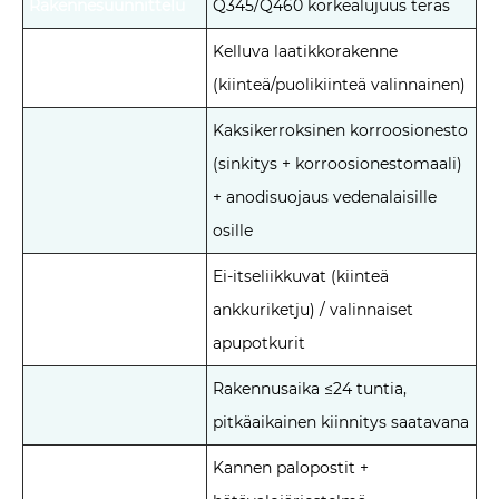
Rakennesuunnittelu
Q345/Q460 korkealujuus teräs
Kelluva laatikkorakenne
(kiinteä/puolikiinteä valinnainen)
Kaksikerroksinen korroosionesto
(sinkitys + korroosionestomaali)
+ anodisuojaus vedenalaisille
osille
Ei-itseliikkuvat (kiinteä
Suorituskyvyn
ankkuriketju) / valinnaiset
määritys
apupotkurit
Rakennusaika ≤24 tuntia,
pitkäaikainen kiinnitys saatavana
Kannen palopostit +
Turvallisuusasetukset